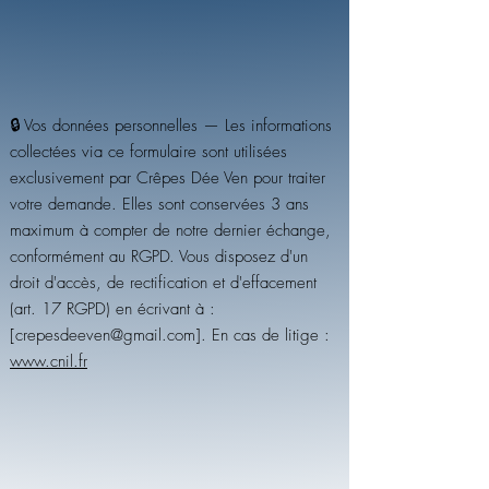
🔒 Vos données personnelles — Les informations
collectées via ce formulaire sont utilisées
exclusivement par Crêpes Dée Ven pour traiter
votre demande. Elles sont conservées 3 ans
maximum à compter de notre dernier échange,
conformément au RGPD. Vous disposez d'un
droit d'accès, de rectification et d'effacement
(art. 17 RGPD) en écrivant à :
[
crepesdeeven@gmail.com
]. En cas de litige :
www.cnil.fr