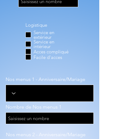
Logistique
Service en
extérieur
Service en
intérieur
Acces compliqué
Facile d'acces
Nos menus 1 - Anniversaire/Mariage
Nombre de Nos menus 1
Nos menus 2 - Anniversaire/Mariage