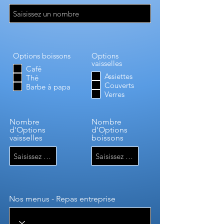
Options boissons
Options
vaisselles
Café
Assiettes
Thé
Couverts
Barbe à papa
Verres
Nombre
Nombre
d'Options
d'Options
vaisselles
boissons
Nos menus - Repas entreprise