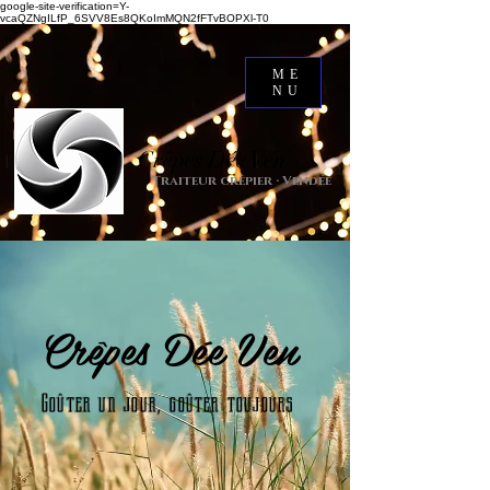
google-site-verification=Y-
vcaQZNgILfP_6SVV8Es8QKoImMQN2fFTvBOPXl-T0
ME
NU
Crêpes Dée Ven
Traiteur crêpier · Vendée
Crêpes Dée Ven
Goûter un jour, goûter toujours