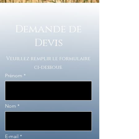
Demande de
Devis
Veuillez remplir le formulaire
ci-dessous.
Prénom
Nom
E-mail