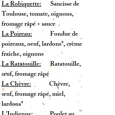
La Robiquette:
Saucisse de
Toulouse, tomate, oignons,
fromage râpé + sauce
La Poireau:
Fondue de
poireaux, oeuf, lardons*, crème
fraîche, oignons
La Ratatouille:
Ratatouille,
œuf, fromage râpé
La Chèvre:
Chèvre,
œuf, fromage râpé, miel,
lardons*
L'Indienne:
Poulet au