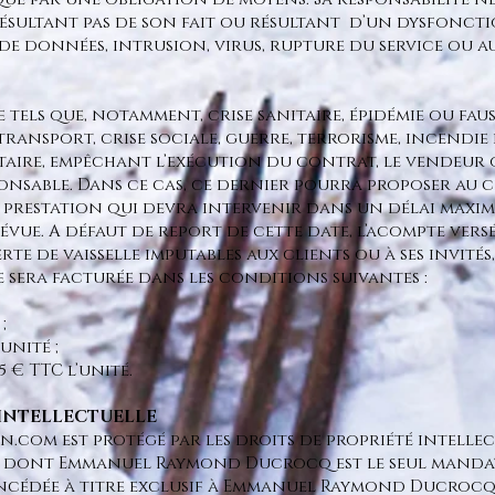
sultant pas de son fait ou résultant d’un dysfonct
 de données, intrusion, virus, rupture du service ou a
 tels que, notamment, crise sanitaire, épidémie ou faus
 transport, crise sociale, guerre, terrorisme, incendi
taire, empêchant l’exécution du contrat, le vendeur o
onsable. Dans ce cas, ce dernier pourra proposer au 
a prestation qui devra intervenir dans un délai maxim
évue. A défaut de report de cette date, l’acompte vers
rte de vaisselle imputables aux clients ou à ses invités
sera facturée dans les conditions suivantes :
 ;
’unité ;
 € TTC l’unité.
É INTELLECTUELLE
en.com
est protégé par les droits de propriété intellec
e) dont Emmanuel Raymond Ducrocq est le seul manda
oncédée à titre exclusif à Emmanuel Raymond Ducrocq.