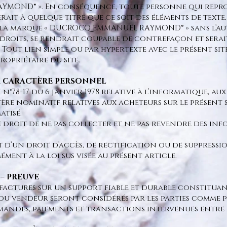
OND® ». En conséquence, toute personne qui reprodu
erait à quelque titre que ce soit des éléments de texte
e la marque « DUCROCQ EMMANUEL RAYMOND® » sans l’aut
s droits, se rendrait coupable de contrefaçon et serai
out lien simple ou par hypertexte avec le présent sit
opriétaire du site.
 A CARACTÈRE PERSONNEL
78-17 du 6 janvier 1978 relative à l’informatique, aux f
re nominatif relatives aux acheteurs sur le présent s
tisé.
e droit de ne pas collecter et ne pas revendre des inf
t d’un droit d’accès, de rectification ou de suppressi
nt à la loi sus visée au présent article.
 – PREUVE
factures sur un support fiable et durable constituant
 du vendeur seront considérés par les parties comme p
des, paiements et transactions intervenues entre ell