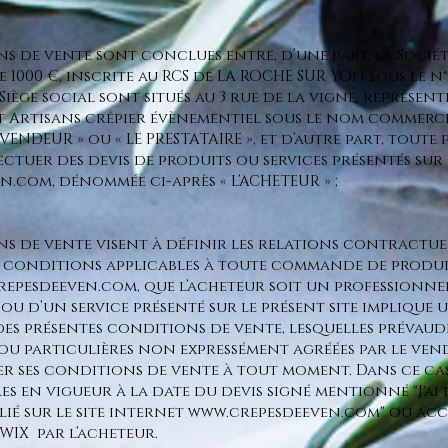
ns de vente sont conclues entre, d’une part, la Sociét
 1000 €, inscrite au RCS de LA ROCHE SUR YON sous le n°5
e Siège social sont situés au 3 rue de la vigne, repré
t Artisans crêpier évènementiel sous le nom commerci
VENDEUR » ou « LE PRESTATAIRE », et d’autre part, tout
tuer des devis de produits ou services présentés sur 
en.com
, dénommée ci-après « L’ACHETEUR » ;
ns de vente visent à définir les relations contractue
es conditions applicables à toute commande de produit
crepesdeeven.com
, que l’acheteur soit un professionne
 ou d’un service présenté sur le présent site implique
 des présentes conditions de vente, lesquelles prévau
u particulières non expressément agréées par le vend
ier ses conditions de vente à tout moment. Dans ce ca
es en vigueur à la date du devis signé mentionné "J'ai
ié sur le site internet
www.crepesdeeven.com
" ou ac
 WIX par l’acheteur.