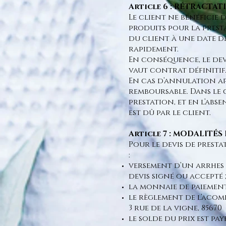
Article 6 : RÉTRACTA
Le client ne bénéficie 
produits pour la presta
du client à une date d
rapidement.
En conséquence, le dev
vaut contrat définitif
En cas d’annulation ap
remboursable. Dans le 
prestation, et en l’abs
est dû par le client.
Article 7 : MODALITÉS
Pour le devis de presta
:
versement d’un arrhes 
devis signé ou accepté 
la monnaie de paiement
le règlement de l’acomp
3 rue de la vigne, 8567
le solde du prix est pa