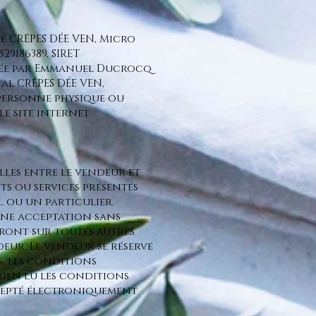
é CRÊPES DÉE VEN, Micro
29186389, SIRET
sentée par Emmanuel Ducrocq
al CRÊPES DÉE VEN,
e personne physique ou
le site internet
lles entre le vendeur et
s ou services présentés
l ou un particulier.
 une acceptation sans
dront sur toutes autres
eur. Le vendeur se réserve
s, les conditions
 bien lu les conditions
cepté électroniquement