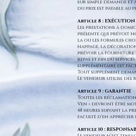
sur simple demande et a
du prix est payable au 
Article 8 : EXÉCUTIO
Les prestations à domi
présente qui prévoit no
la ou les formules choi
nappage, la décoration 
prévoir la fourniture d
repas et fin du service).
supplémentaire est fact
Tout supplément demand
Le vendeur utilise des 
Article 9 : GARANTIE
Toutes les réclamations
Ven » devront être mot
48 heures suivant la pr
faculté d’en apprécier 
Article 10 : RESPONSA
Le vendeur n’est tenu 