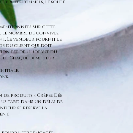
es professionnels, le solde
 mentionnées sur cette
n, le nombre de convives,
ent. Le vendeur fournit le
rge du client qui doit
tion est de 3h (début du
 salle. Chaque demi-heure
nitiale.
ons.
n de produits « Crêpes Dée
lus tard dans un délai de
endeur se réserve la
ent.
ne pourra être engagée