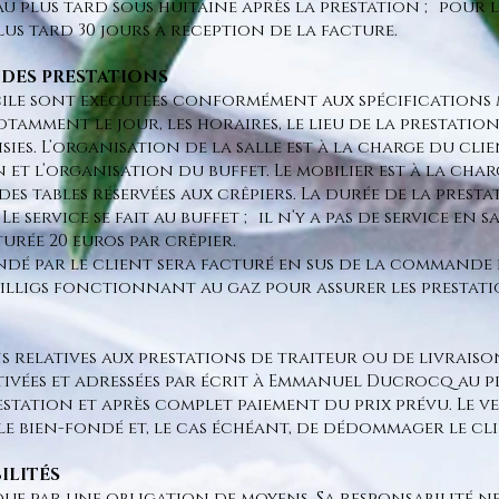
u plus tard sous huitaine après la prestation ; pour l
plus tard 30 jours à réception de la facture.
N DES PRESTATIONS
cile sont exécutées conformément aux spécifications
tamment le jour, les horaires, le lieu de la prestatio
sies. L’organisation de la salle est à la charge du cli
et l’organisation du buffet. Le mobilier est à la cha
es tables réservées aux crêpiers. La durée de la presta
 Le service se fait au buffet ; il n’y a pas de service en
urée 20 euros par crêpier.
é par le client sera facturé en sus de la commande i
billigs fonctionnant au gaz pour assurer les prestati
 relatives aux prestations de traiteur ou de livraiso
ivées et adressées par écrit à Emmanuel Ducrocq au p
estation et après complet paiement du prix prévu. Le v
le bien-fondé et, le cas échéant, de dédommager le cli
BILITÉS
que par une obligation de moyens. Sa responsabilité 