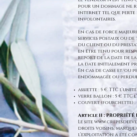
pour un dommage ne ré
internet tel que perte
involontaires.
En cas de force majeure
services postaux ou de
du client ou du presta
en être tenu pour resp
report de la date de l
la date initialement pr
En cas de casse et/ou pe
endommagée ou perdue 
assiette : 5 € TTC l’unité
verre ballon : 5 € TTC l
couvert (fourchette) : 5
Article 11 : PROPRIÉT
Le site
www.crepesdeev
droits voisins, marqu
l’exploitation a été c