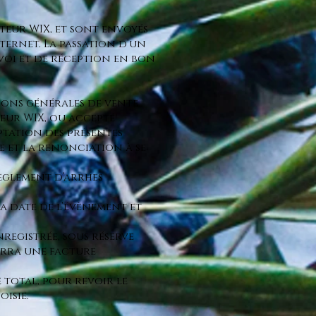
iteur WIX, et sont envoyés
nternet. La passation d’un
nvoi et de réception en bon
ions générales de vente
iteur WIX, ou accepté
ptation des présentes
e et la renonciation à se
règlement d’arrhes
la date de l’évènement et
registrée, sous réserve
verra une facture
 total, pour revoir le
oisie.