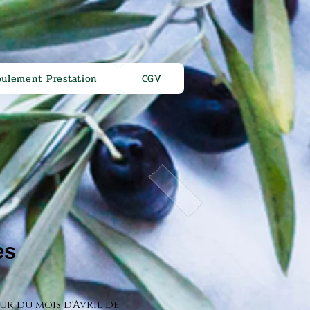
oulement Prestation
CGV
es
ur du mois d'Avril de