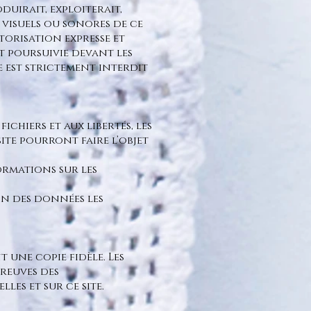
irait, exploiterait,
, visuels ou sonores de ce
orisation expresse et
t poursuivie devant les
e est strictement interdit
ichiers et aux libertés, les
ite pourront faire l’objet
ormations sur les
on des données les
 une copie fidèle. Les
reuves des
es et sur ce site.