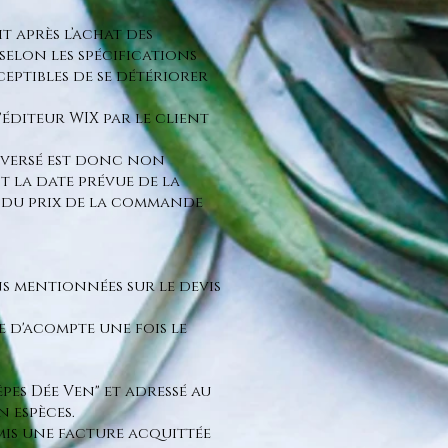
t après l’achat des
selon les spécifications
eptibles de se détériorer
'éditeur WIX par le client
s versé est donc non
t la date prévue de la
té du prix de la commande
ons mentionnées sur le devis
 d'acompte une fois le
pes Dée Ven" et adressé au
n espèces.
emis une facture acquittée