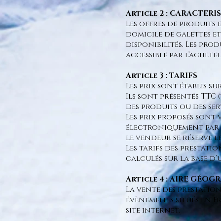
Article 2 : CARACTERI
Les offres de produits 
domicile de galettes et
disponibilités. Les pro
accessible par l’acheteu
Article 3 : TARIFS
Les prix sont établis s
Ils sont présentés TTC 
des produits ou des ser
Les prix proposés sont 
électroniq
uement par e
le vendeur se réserve le
Les tarifs des prestati
calculés sur la base d’
Article 4 : AIRE GÉO
La vente des prestatio
évènements situés en F
site internet.