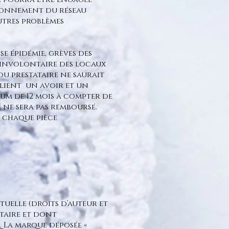
ionnement du réseau
utres problèmes
se épidémie, grèves des
e involontaire des locaux
u prestataire ne saurait
client un avoir et un
um de 12 mois à compter de
é ne sera pas remboursé.
, chaque pièce
tuelle (droits d’auteur et
taire et dont
 La marque déposée «