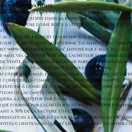
TURE ET RÉSERVATIONS
emandées pour le devis s’effectuent par e-mail via l'éd
diqué en bas du site dans la rubrique ACCUEIL du site i
cheteur dispose d’une boîte à lettre électronique d’e
t.
e acheter un produit ou un service, doit :
our du devis signé mentionné "J'ai bien lu les condit
rnet
www.crepesdeeven.com
" envoyé par e-mail via l'éd
-mail via l'éditeur WIX , par l’acheteur entraîne acce
e Vente, l’admission d’en avoir parfaite connaissanc
es conditions d’achat ou d’autres conditions.
u accepté par e-mail par l’acheteur et accompagné du 
considérées comme valables et prises en compte.
estations à domicile se fait au minimum 15 jours avant 
eption de l’acompte demandé.
era à l’acheteur par e-mail confirmation du devis en
que fournie par l’acheteur soit valide, et ensuite en
nt à 30% de la facture totale.
 prestation à domicile nous renégocierons la facture
ités/clients/amis) qui est lié au nombre des menus ch