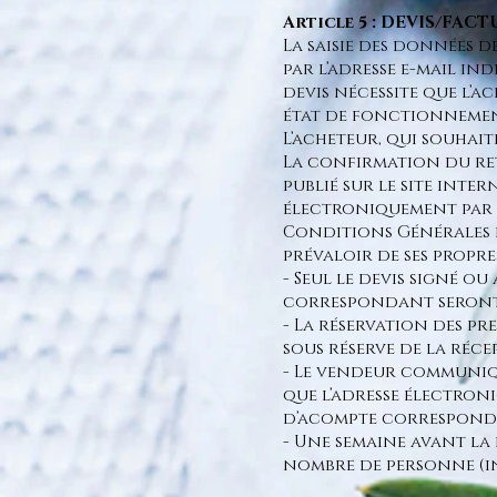
Article 5 : DEVIS/FAC
La saisie des données d
par l’adresse e-mail in
devis nécessite que l’a
état de fonctionnemen
L’acheteur, qui souhait
La confirmation du ret
publié sur le site inte
électroniquement par e
Conditions Générales d
prévaloir de ses propr
- Seul le devis signé o
correspondant seront 
- La réservation des pr
sous réserve de la réc
- Le vendeur communiqu
que l’adresse électroni
d’acompte corresponda
- Une semaine avant la
nombre de personne (inv