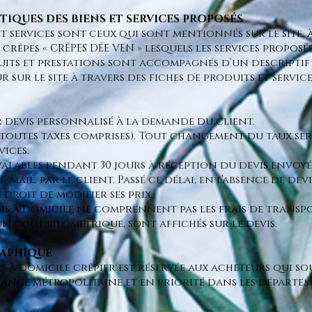
STIQUES DES BIENS ET SERVICES PROPOSÉS
et services sont ceux qui sont mentionnés sur le site, à
 crêpes « CRÊPES DÉE VEN » lesquels les services propos
duits et prestations sont accompagnés d’un descriptif é
r sur le site à travers des fiches de produits et service
ur devis personnalisé à la demande du client.
(toutes taxes comprises). Tout changement du taux ser
vices.
valables pendant 30 jours à réception du devis envoyé 
-mail, par le client. Passé ce délai, en l’absence de dev
 droit de modifier ses prix.
ons à domicile ne comprennent pas les frais de transport
un coût kilométrique, sont affichés sur le devis.
GRAPHIQUE
ns à domicile crêpier est réservée aux acheteurs qui s
rance métropolitaine et en priorité dans les départe