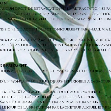
TION
d’aucun droit de rétractation si la rétractation se fai
tion, s’agissant de biens alimentaires confectionnés 
éterminée ou de la vente de produits alimentaires susc
is signé ou accepté électroniq
uement par e-mail via l
.
rès la facture d'acompte de 30% par le client, l’arrhe
cas où l’annulation intervient moins de 30 jours avan
ence de report convenu entre les parties, l’intégrali
 DE PAIEMENT
tions à domicile, le prix est payé suivant les indicati
d’un montant minimum de 30% est exigible à la facture
;
 est l’EURO à l’exception de toute autre monnaie ;
te est effectué par un chèque libellé à l’ordre de "Crê
0 Saint-Paul-Mont-Penit ou par virement bancaire ou e
yé le jour de la prestation par l’acheteur auquel est r