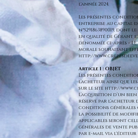
l'année 2024.
Les présentes conditio
entreprise au capital de
n°5291863890019, dont l
en qualité de Gérant e
dénommée ci-après « LE 
morale souhaitant effec
http://www.crepesdeev
Article 1 : OBJET
Les présentes conditio
l’acheteur ainsi que l
sur le site
http://www.
L’acquisition d’un bien
réserve par l’acheteur
conditions générales o
la possibilité de modif
applicables seront cell
générales de vente publ
par e-mail via l'éditeur