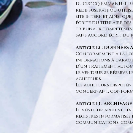
DUCROCQ EMMANUEL RAYM
rediffuserait ou utilis
site internet ainsi qu
écrite du titulaire de
tribunaux compétents. T
sans accord écrit du pr
Article 12 : DONNÉES
Conformément à la loi n°
informations à caractè
d’un traitement automa
Le vendeur se réserve l
acheteurs.
Les acheteurs disposen
concernant, conforméme
Article 13 : ARCHIVAGE
Le vendeur archive les 
registres informatisés
communications, comman