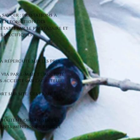
 savoir : prestations à
és en fonction des
tabli par le prestataire et
s spécifiques.
a répercuté sur les prix
via par e-mail et accepté
is accepté par l’acheteur,
 sur site. Ces frais,
ouhaitent organiser des
ments mentionnés sur le