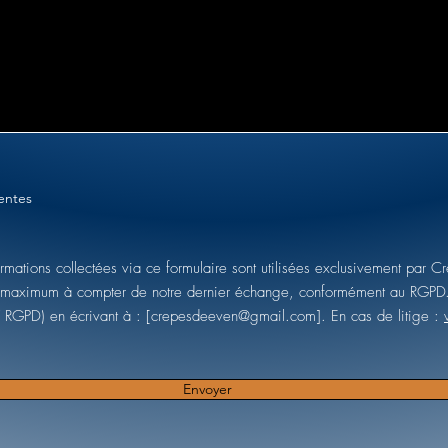
ventes
mations collectées via ce formulaire sont utilisées exclusivement par Cr
 maximum à compter de notre dernier échange, conformément au RGPD. 
7 RGPD) en écrivant à : [
crepesdeeven@gmail.com
]. En cas de litige :
Envoyer