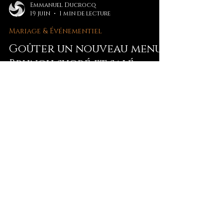
Emmanuel Ducrocq
19 juin
1 min de lecture
Mariage & Événementiel
Goûter un nouveau menu
Brunch sucré et salé
Nouveau brunch sucré-salé signé Crêpes
Dée Ven : crêpes & galettes 100% sarrasin,
recette familiale depuis 4 générations,
pour un moment gourmand et
convivial.