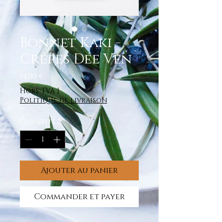
Bonnet Kaki -
Crêpes Dée Ven
Prix
14,00 €
Hors TVA
|
Politique de livraison
Quantité
*
Ajouter au panier
Commander et payer