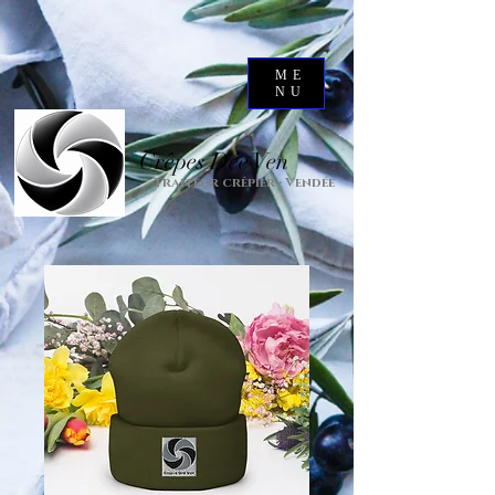
google-site-verification=Y-
vcaQZNgILfP_6SVV8Es8QKoImMQN2fFTvBOPXl-T0
ME
NU
Crêpes Dée Ven
Traiteur crêpier · Vendée